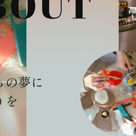
BOUT
らの夢に
りを