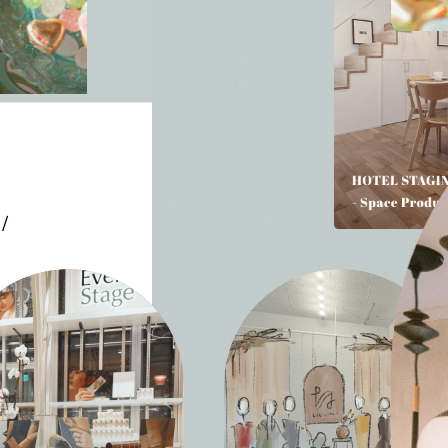
T
/
" al