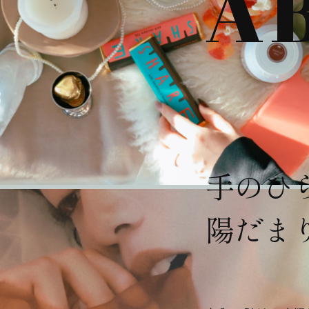
A
手のひ
陽だま