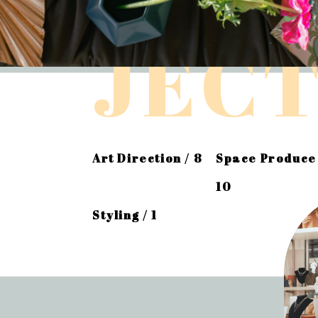
JEC
Art Direction / 8
Space Produce 
10
Styling / 1