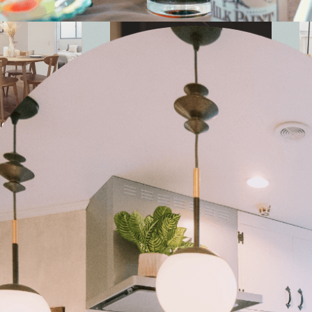
t="">
" alt="">