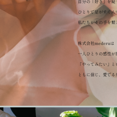
自分の「好き」を疑
ひとりで足がすくん
私たちがその手を繋
株式会社mederuは
一人ひとりの感性が
「やってみたい」と
ともに信じ、愛でる