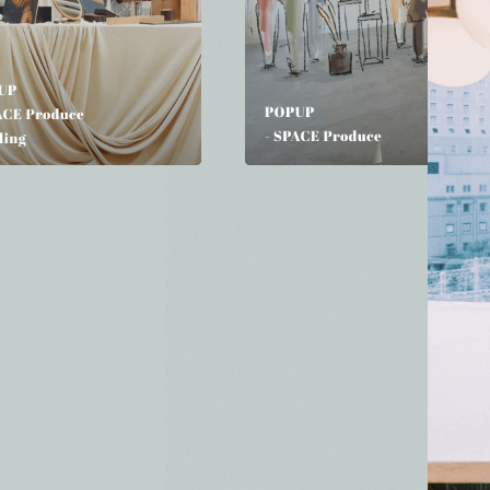
" alt="">
" alt="">